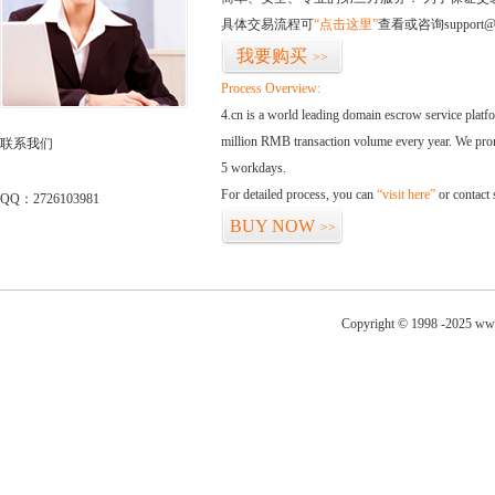
具体交易流程可
“点击这里”
查看或咨询support@
我要购买
>>
Process Overview:
4.cn is a world leading domain escrow service plat
million RMB transaction volume every year. We promi
联系我们
5 workdays.
For detailed process, you can
“visit here”
or contact
QQ：2726103981
BUY NOW
>>
Copyright © 1998 -2025 ww