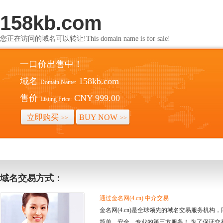
158kb.com
您正在访问的域名可以转让!This domain name is for sale!
一口价出售中！
域名
158kb.com
Domain Name:
售价
CNY 999.00
Listing Price:
立即购买
BUY NOW
>>
>>
域名交易方式：
通过金名网(4.cn) 中介交易
金名网(4.cn)是全球领先的域名交易服务机
简单、安全、专业的第三方服务！ 为了保证交